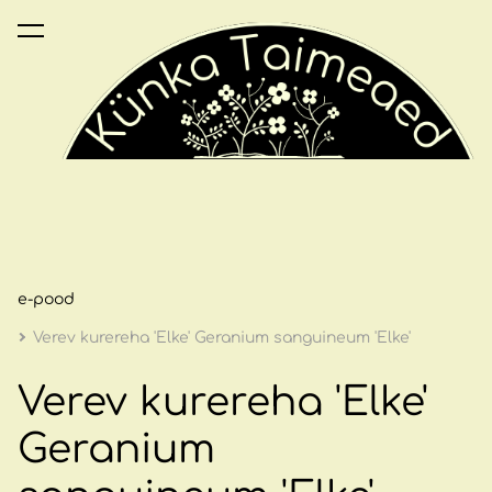
lisati ostukorvi.
Vaata ostukorvi
e-pood
Verev kurereha 'Elke' Geranium sanguineum 'Elke'
Verev kurereha 'Elke'
Geranium