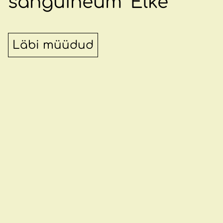
sanguineum 'Elke'
Läbi müüdud