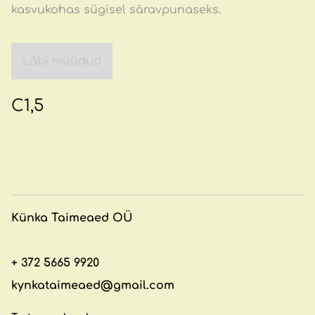
kasvukohas sügisel säravpunaseks.
Läbi müüdud
C1,5
Künka
Taimeaed
OÜ
+ 372 5665 9920
kynkataimeaed@gmail.com