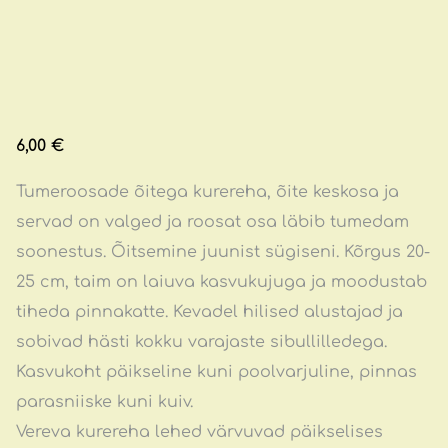
6,00 €
Tumeroosade õitega kurereha, õite keskosa ja
servad on valged ja roosat osa läbib tumedam
soonestus. Õitsemine juunist sügiseni. Kõrgus 20-
25 cm, taim on laiuva kasvukujuga ja moodustab
tiheda pinnakatte. Kevadel hilised alustajad ja
sobivad hästi kokku varajaste sibullilledega.
Kasvukoht päikseline kuni poolvarjuline, pinnas
parasniiske kuni kuiv.
Vereva kurereha lehed värvuvad päikselises